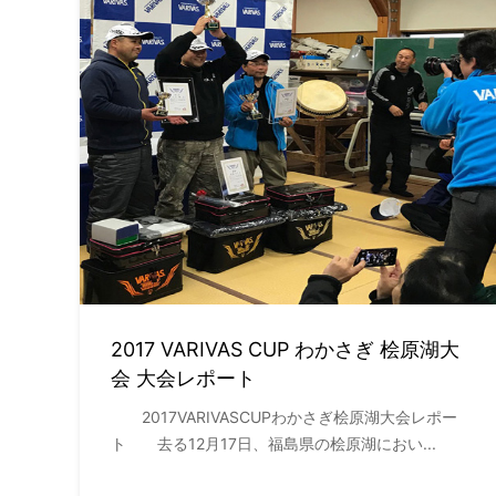
2017 VARIVAS CUP わかさぎ 桧原湖大
会 大会レポート
2017VARIVASCUPわかさぎ桧原湖大会レポー
ト 去る12月17日、福島県の桧原湖におい...