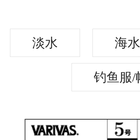
淡水
海
钓鱼服/