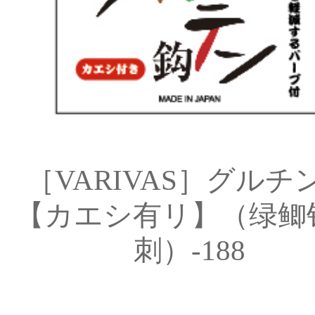
［VARIVAS］グルチ
【カエシ有リ】（绿鲫
刺）-188