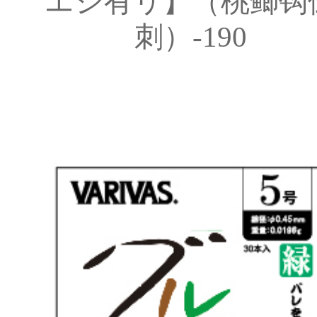
エシ有リ】（桃鲫钩
刺）-190