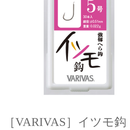
［VARIVAS］イツモ鈎