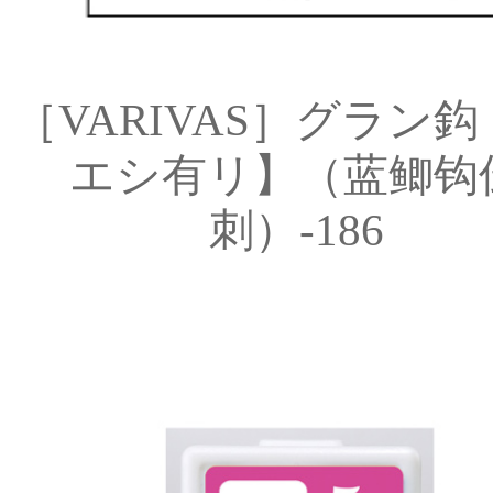
［VARIVAS］グラン鈎
エシ有リ】（蓝鲫钩
刺）-186