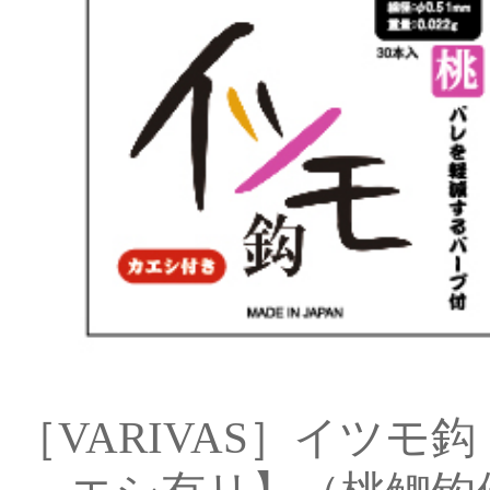
［VARIVAS］イツモ鈎