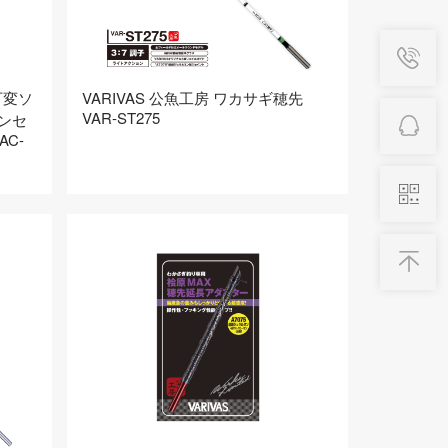
可変ソ
VARIVAS 公魚工房 ワカサギ穂先
VAR-ST275
（サンセ
C-