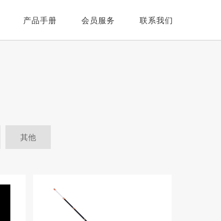
产品手册
会员服务
联系我们
线
人才招聘
钩
线
在线留言
竿
钩
线
联系我们
钩
钩
其他
竿
竿
线
眼镜
配件