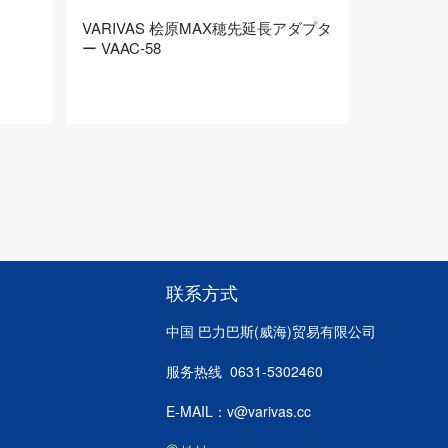
VARIVAS 桧原MAX穂先延長アダプタ
ー VAAC-58
联系方式
中国 巴力巴斯(威海)贸易有限公司
服务热线 0631-5302460
E-MAIL：v@varivas.cc