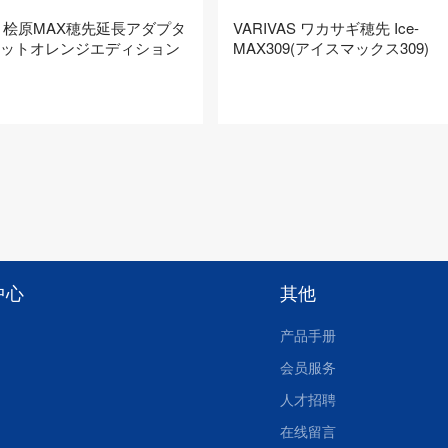
AS 桧原MAX穂先延長アダプタ
VARIVAS ワカサギ穂先 Ice-
セットオレンジエディション
MAX309(アイスマックス309)
中心
其他
产品手册
会员服务
人才招聘
在线留言