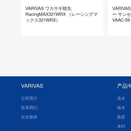
VARIVAS ワカサギ穂先
VARIV
RacingMAX321WRX （レーシングマ
ー サン
ックス321WRX）
VAAC-59
VARIVAS
产品
公司简介
淡水
联系我们
海水
社长致辞
路亚
冰钓