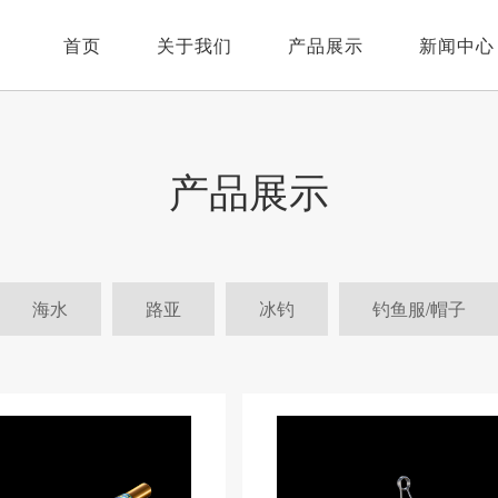
首页
关于我们
产品展示
新闻中心
关于我们
淡水
公司新闻
产品展示
社长致辞
海水
比赛消息
环境公益
路亚
视频报道
冰钓
海水
路亚
冰钓
钓鱼服/帽子
钓鱼服/帽子
其他