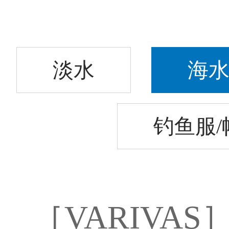
淡水
海
钓鱼服/
［VARIVA