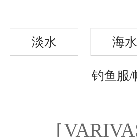
淡水
海
钓鱼服/
［VARI