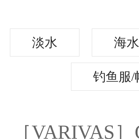
淡水
海
钓鱼服/
［VARIVAS］G