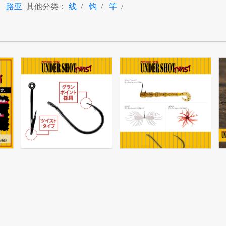
路亚
其他分类：
线
/
钩
/
竿
/