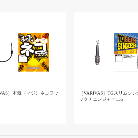
IVAS］本気（マジ）ネコフッ
［VARIVAS］TGスリムシ
ックチェンジャー135