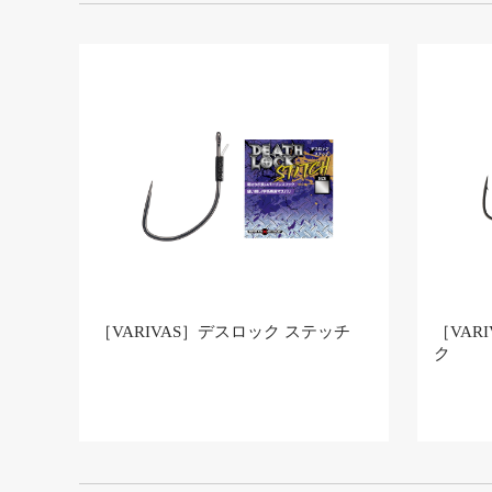
［VARIVAS］デスロック ステッチ
［VAR
ク