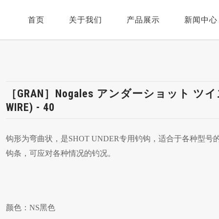
首页
关于我们
产品展示
新闻中心
关于我们
淡水
公司新闻
社长致辞
海水
比赛消息
［GRAN］Nogales アンダーショット ツイス
WIRE) - 40
环境公益
路亚
视频报道
冰钓
钩形为弯曲状，是SHOT UNDER专用钓钩，适合于各种型
钩条，可应对各种情况的钓况。
钓鱼服/帽子
其他
颜色：NS黑色