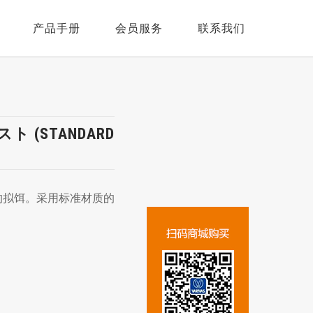
产品手册
会员服务
联系我们
线
人才招聘
钩
线
在线留言
ト (STANDARD
竿
钩
线
联系我们
钩
钩
号的拟饵。采用标准材质的
竿
竿
线
眼镜
配件