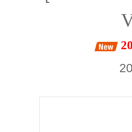
V
2
20