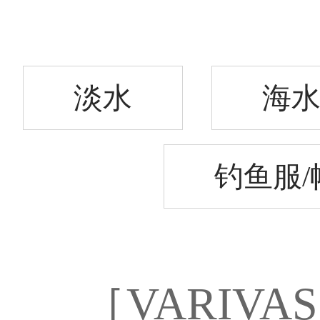
淡水
海
钓鱼服/
［VARIV